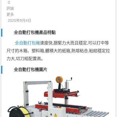
0
評論
更多
2020年9月4日
全自動
打包機
產品特點
全自動打包機
速度快,捆緊力大而且穩定,可以打中等
尺寸的木箱、塑料箱,體積大的紙箱,熱熔粘合,粘結穩定拉
力大,切刀組配置高。
全自動打包機圖片