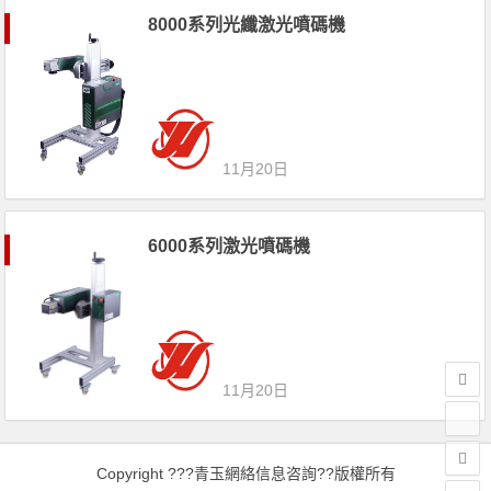
8000系列光纖激光噴碼機
11月20日
6000系列激光噴碼機
11月20日
Copyright ???青玉網絡信息咨詢??版權所有