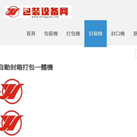
打包機|包裝機|封口機|封箱機|捆扎機|打標機|噴碼機|打碼機廠家
首頁
包裝機
打包機
封箱機
封口機
CD自動封箱打包一體機