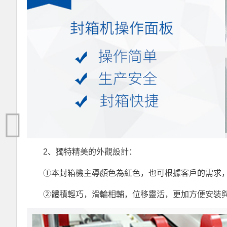
2、獨特精美的外觀設計：
①本封箱機主導顏色為紅色，也可根據客戶的需求，
②體積輕巧，滑輪相輔，位移靈活，更加方便安裝