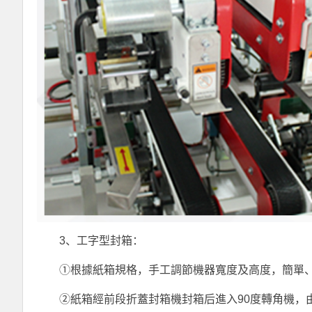
3、工字型封箱：
①根據紙箱規格，手工調節機器寬度及高度，簡單、
②紙箱經前段折蓋封箱機封箱后進入90度轉角機，