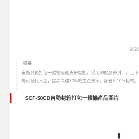
202
摘要
自動封箱打包一體機兩側皮帶驅動，采用即貼膠帶封口，上下
機可替代人工，提高高達30%的生產效率，節省5-10%耗材。
SCF-50CD自動封箱打包一體機產品圖片