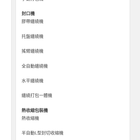
封口機
膠帶纏繞機
托盤纏繞機
搖臂纏繞機
全自動纏繞機
水平纏繞機
纏繞打包一體機
熱收縮包裝機
熱收縮機
半自動L型封切收縮機