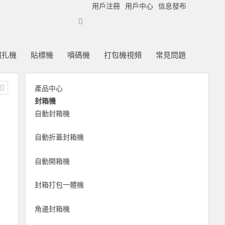
用戶注冊
用戶中心
信息發布
捆扎機
貼標機
噴碼機
打包機視頻
常見問題
產品中心
封箱機
自動封箱機
自動折蓋封箱機
自動開箱機
封箱打包一體機
角邊封箱機