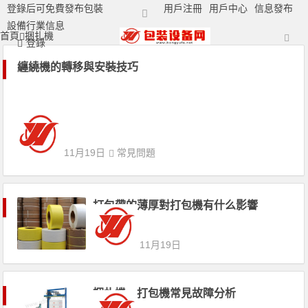
登錄后可免費發布包裝
用戶注冊
用戶中心
信息發布
設備行業信息
首頁
捆扎機
打包機|包裝機|封口機|封箱機|捆扎機|打標機|噴碼機|打碼機廠家
登錄
纏繞機的轉移與安裝技巧
11月19日
常見問題
打包帶的薄厚對打包機有什么影響
11月19日
捆扎機，打包機常見故障分析