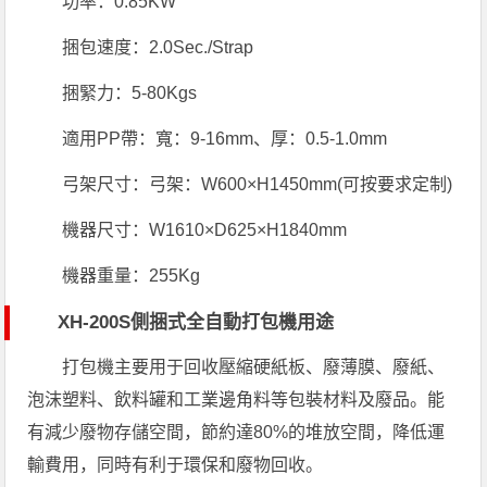
功率：0.85KW
捆包速度：2.0Sec./Strap
捆緊力：5-80Kgs
適用PP帶：寬：9-16mm、厚：0.5-1.0mm
弓架尺寸：弓架：W600×H1450mm(可按要求定制)
機器尺寸：W1610×D625×H1840mm
機器重量：255Kg
XH-200S側捆式全自動打包機用途
打包機主要用于回收壓縮硬紙板、廢薄膜、廢紙、
泡沫塑料、飲料罐和工業邊角料等包裝材料及廢品。能
有減少廢物存儲空間，節約達80%的堆放空間，降低運
輸費用，同時有利于環保和廢物回收。