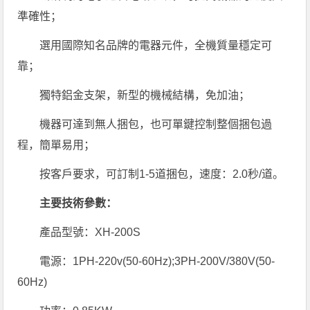
準確性；
選用國際知名品牌的電器元件，全機質量穩定可
靠；
獨特鋁金支架，新型的機械結構，免加油；
機器可達到無人捆包，也可單鍵控制整個捆包過
程，簡單易用；
按客戶要求，可訂制1-5道捆包，速度：2.0秒/道。
主要技術參數：
產品型號：XH-200S
電源：1PH-220v(50-60Hz);3PH-200V/380V(50-
60Hz)