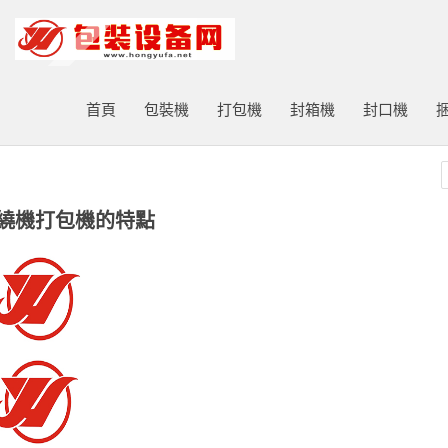
打包機|包裝機|封口機|封箱機|捆扎機|打標機|噴碼機|打碼機廠家
首頁
包裝機
打包機
封箱機
封口機
繞機打包機的特點