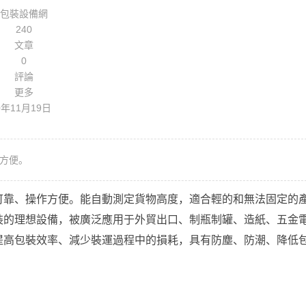
包裝設備網
240
文章
0
評論
更多
0年11月19日
方便。
可靠、操作方便。能自動測定貨物高度，適合輕的和無法固定的
裝的理想設備，被廣泛應用于外貿出口、制瓶制罐、造紙、五金
提高包裝效率、減少裝運過程中的損耗，具有防塵、防潮、降低