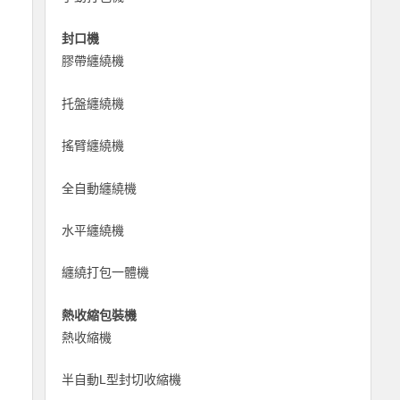
封口機
膠帶纏繞機
托盤纏繞機
搖臂纏繞機
全自動纏繞機
水平纏繞機
纏繞打包一體機
熱收縮包裝機
熱收縮機
半自動L型封切收縮機