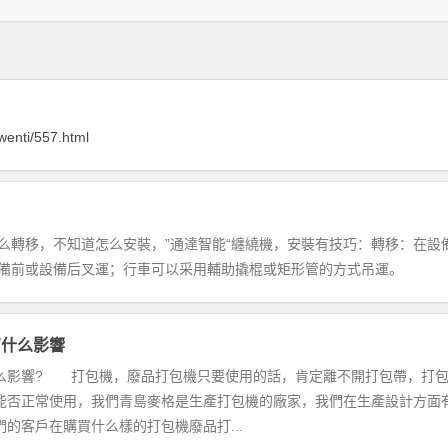
wenti/557.html
么轉移，不知道怎么安裝，”通達智能“纏繞機，安裝有技巧：轉移：在設
備前或設備后叉運；行車可以采用輔助撬棍或矩形管的方式吊運。
有什么影響
么影響? 打包機，廢品打包機只要使用的話，肯定離不開打包帶，打
能否正常使用，我們青島麥格是生產打包機的廠家，我們在生產設計方面
的客戶在購買什么樣的打包機廢品打...