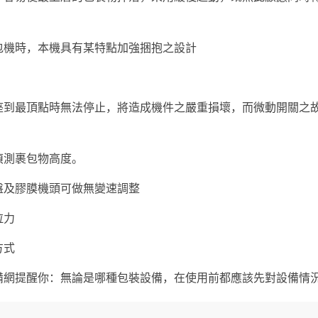
包機時，本機具有某特點加強捆抱之設計
座到最頂點時無法停止，將造成機件之嚴重損壞，而微動開關之
偵測裹包物高度。
盤及膠膜機頭可做無變速調整
拉力
方式
備網提醒你：無論是哪種包裝設備，在使用前都應該先對設備情