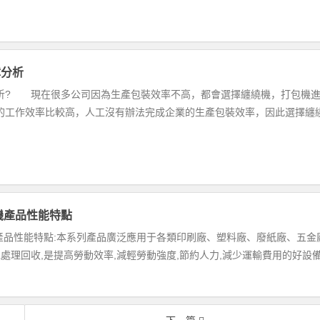
障分析
析? 現在很多公司因為生產包裝效率不高，都會選擇纏繞機，打包機
的工作效率比較高，人工沒有辦法完成企業的生產包裝效率，因此選擇纏
機產品性能特點
產品性能特點:本系列產品廣泛應用于各類印刷廠、塑料廠、廢紙廠、五金
理回收,是提高勞動效率,減輕勞動強度,節約人力,減少運輸費用的好設備