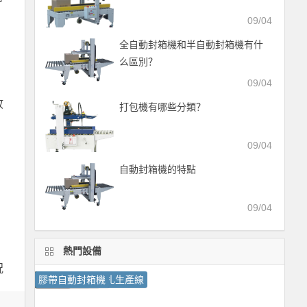
09/04
全自動封箱機和半自動封箱機有什
么區別？
09/04
故
打包機有哪些分類？
09/04
自動封箱機的特點
09/04
熱門設備
況
激光噴碼機
小字符噴碼機
打包機
捆扎機
紙箱自動封箱捆扎生產線
收縮機
封箱機
全自動打包機
包裝機
膠帶自動封箱機