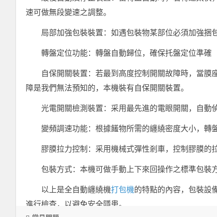
速可做無段變速之調整。
局部加強包裝裝置：如遇包裝物某部位必須加強捆
轉盤定位功能：轉盤自動歸位，確保托盤定位準確
自保開關裝置：若最到高度控制開關故障時，當膜
障是我們無法預知的，本機裝有自保開關裝置。
光電開關檢測裝置：采用最先進的電眼開關，自動
變頻調速功能：根據饈物所需的纏繞密度大小，轉
膠膜拉力控制：采用機械式彈性剎車，控制膠膜的
包裝方式：本機可做手動上下來回操作之標準包裝
以上是全自動纏繞機
打包機
的特點的內容，包裝設
進行檢查，以避免安全隱患。