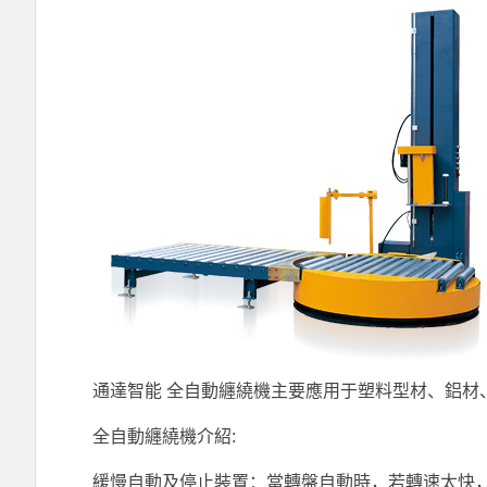
通達智能 全自動纏繞機主要應用于塑料型材、鋁
全自動纏繞機介紹:
緩慢自動及停止裝置：當轉盤自動時，若轉速太快