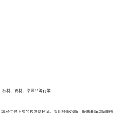
材、板材、管材、染織品等行業
，容易使最上層的包裝物掉落，采用緩慢起動，既無此顧慮同時