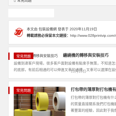
常見問題
捆扎機
本文由
包裝設備網
發表于 2020年11月19日
轉載請務必保留本文鏈接：
http://www.028printvip.com/
纏繞機的轉移與安裝技巧
常見問題
設備到達客戶現場，很多客戶面對設備有點束手無策，不知道怎
的底部，有前后相通的可以伸進叉車的通槽，叉車可以選擇在設
11月19日
打包帶的薄厚對打包機
常見問題
打包帶的薄厚對打包機有什
的質量直接關系我們打包機
著豐富的經驗，因此對于我們