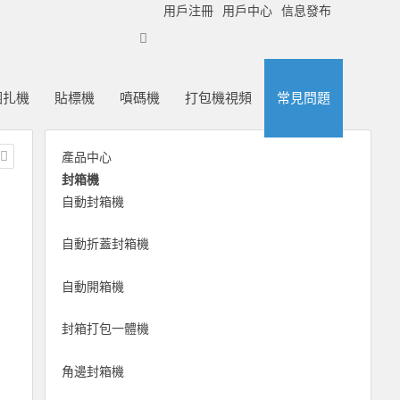
用戶注冊
用戶中心
信息發布
捆扎機
貼標機
噴碼機
打包機視頻
常見問題
產品中心
封箱機
自動封箱機
自動折蓋封箱機
自動開箱機
封箱打包一體機
角邊封箱機