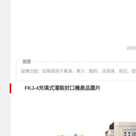
202
摘要
設備功能：該機適用于果凍、果汁、酸奶、冰淇淋、色拉、調
FKJ-4充填式灌裝封口機產品圖片