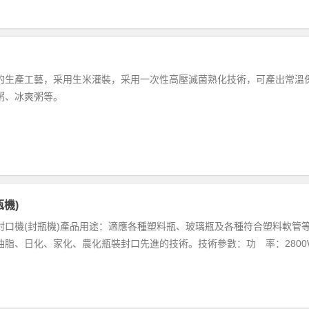
的生產工藝，采用生米灌裝，采用一次性高壓滅菌熟化技術，可產出常溫
粥、冰爽粥等。
機)
封口機(封瓶機)產品用途：適應各種塑料瓶、玻璃瓶及各種符合塑料軟管
油脂、日化、家化、農化瓶裝封口先進的技術。技術參數：功 率：2800