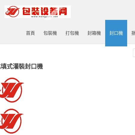
打包機|包裝機|封口機|封箱機|捆扎機|打標機|噴碼機|打碼機廠家
首頁
包裝機
打包機
封箱機
封口機
4充填式灌裝封口機