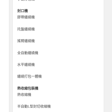
封口機
膠帶纏繞機
托盤纏繞機
搖臂纏繞機
全自動纏繞機
水平纏繞機
纏繞打包一體機
熱收縮包裝機
熱收縮機
半自動L型封切收縮機