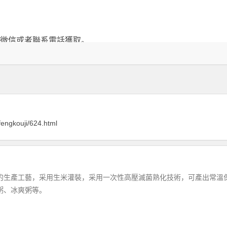
務微信或者聯系電話獲取。
fengkouji/624.html
的生產工藝，采用生米灌裝，采用一次性高壓滅菌熟化技術，可產出常溫
粥、冰爽粥等。