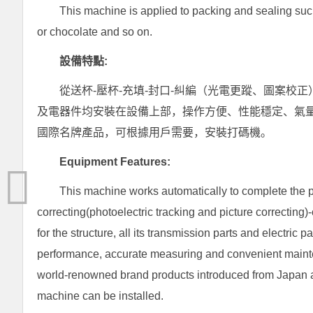
This machine is applied to packing and sealing such 
or chocolate and so on.
設備特點:
從送杯-壓杯-充填-封口-糾編（光電更蹤、圖案校
及電器件均安裝在設備上部，操作方便、性能穩定、氣
國際名牌產品，可根據用戶需要，安裝打碼機。
Equipment Features:
This machine works automatically to complete the p
correcting(photoelectric tracking and picture correcting)-
for the structure, all its transmission parts and electric 
performance, accurate measuring and convenient maintena
world-renowned brand products introduced from Japan a
machine can be installed.