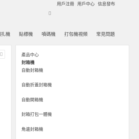
用戶注冊
用戶中心
信息發布
捆扎機
貼標機
噴碼機
打包機視頻
常見問題
產品中心
封箱機
自動封箱機
自動折蓋封箱機
自動開箱機
封箱打包一體機
角邊封箱機