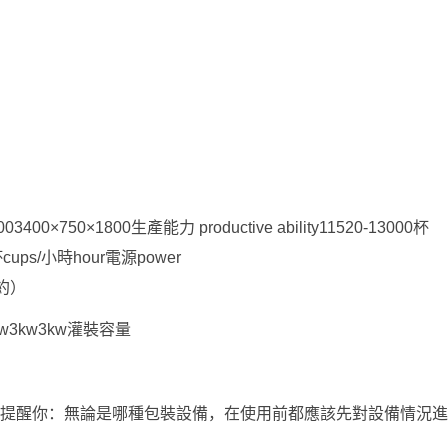
3400×750×1800生產能力 productive ability11520-13000杯
0杯cups/小時hour電源power
（約）
.5kw3kw3kw灌裝容量
備網提醒你：無論是哪種包裝設備，在使用前都應該先對設備情況