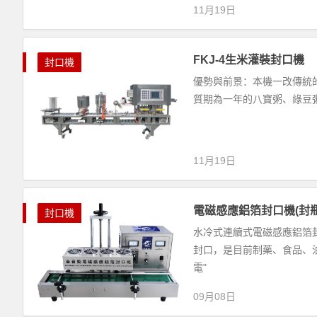
11月19日
FKJ-4生米灌裝封口機
封口機
優勢與前景：本機一改傳統
質期為一年的八寶粥、綠豆
11月19日
電磁感應鋁箔封口機(封瓶
封口機
水冷式連續式電磁感應鋁箔
封口，是目前制藥、食品、
電"
09月08日