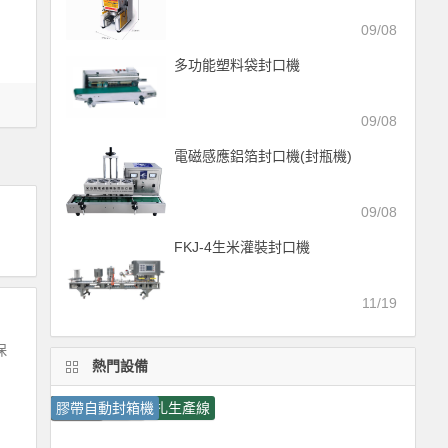
09/08
多功能塑料袋封口機
09/08
電磁感應鋁箔封口機(封瓶機)
09/08
FKJ-4生米灌裝封口機
11/19
保
熱門設備
打包機
捆扎機
激光噴碼機
封箱機
小字符噴碼機
全自動打包機
收縮機
包裝機
紙箱自動封箱捆扎生產線
膠帶自動封箱機