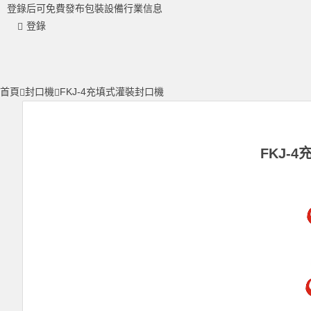
登錄后可免費發布包裝設備行業信息
登錄
首頁
封口機
FKJ-4充填式灌裝封口機
FKJ-