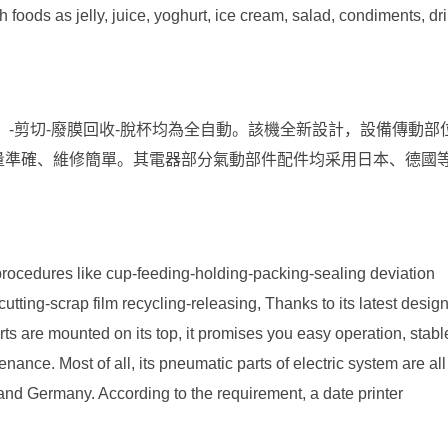
foods as jelly, juice, yoghurt, ice cream, salad, condiments, dr
正）-剪切-廢膜回收-脫杯均為全自動。該機全新設計，設備傳動部
量準確、維修簡單。其電器部分氣動部件配件均采用日本、德國
rocedures like cup-feeding-holding-packing-sealing deviation
cutting-scrap film recycling-releasing, Thanks to its latest desig
parts are mounted on its top, it promises you easy operation, stabl
nce. Most of all, its pneumatic parts of electric system are all
nd Germany. According to the requirement, a date printer